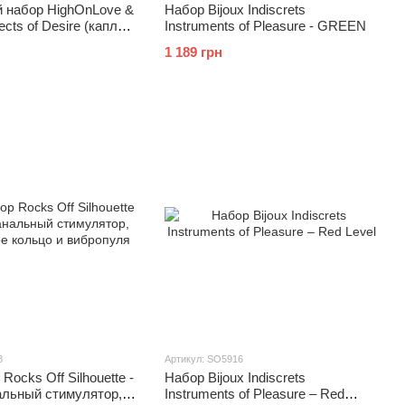
 набор HighOnLove &
Набор Bijoux Indiscrets
cts of Desire (капли
Instruments of Pleasure - GREEN
 и вибратор с
1 189 грн
и)
8
Артикул: SO5916
Rocks Off Silhouette -
Набор Bijoux Indiscrets
альный стимулятор,
Instruments of Pleasure – Red