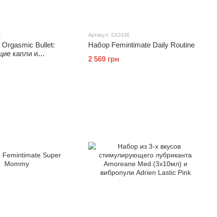
9
Артикул: SX2436
 Orgasmic Bullet:
Набор Femintimate Daily Routine
ие капли и
2 569 грн