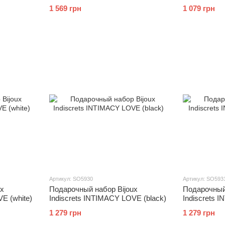
силиконовые насадки
эрекционно
1 569 грн
1 079 грн
Артикул: SO5930
Артикул: SO593
ux
Подарочный набор Bijoux
Подарочный
E (white)
Indiscrets INTIMACY LOVE (black)
Indiscrets 
1 279 грн
1 279 грн