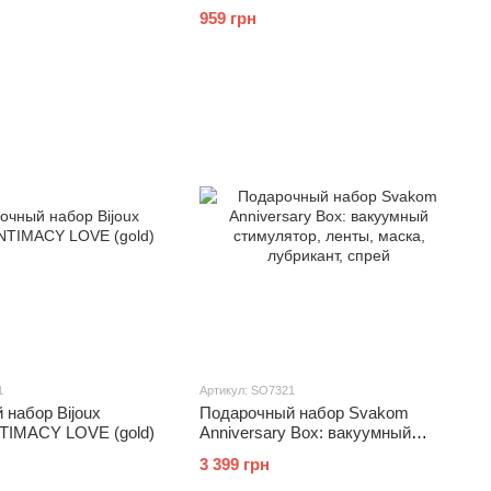
е кольцо и вибропуля
Level
959 грн
1
Артикул: SO7321
 набор Bijoux
Подарочный набор Svakom
INTIMACY LOVE (gold)
Anniversary Box: вакуумный
стимулятор, ленты, маска,
3 399 грн
лубрикант, спрей