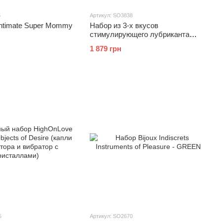
5
Артикул: SO3838
ntimate Super Mommy
Набор из 3-х вкусов
стимулирующего лубриканта
Amoreane Med (3х10мл) и
1 879 грн
вибропули Adrien Lastic Pink
5
Артикул: SO2670