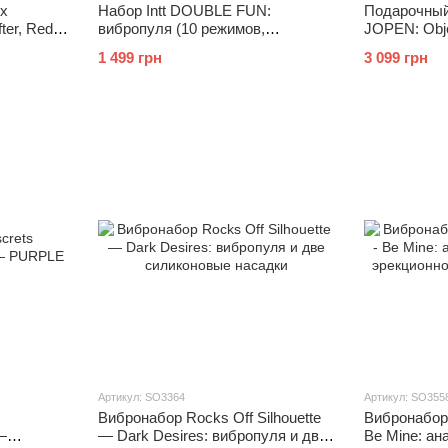
ux
Набор Intt DOUBLE FUN:
Подарочный
fter, Red
вибропуля (10 режимов,
JOPEN: Obje
перезаряжаемая), клубничный
для клитора
1 499 грн
3 099 грн
лубрикант на водной основе
кристаллам
Артикул: SO3364
Артикул: SO355
Вибронабор Rocks Off Silhouette
Вибронабор 
—
— Dark Desires: вибропуля и две
Be Mine: ан