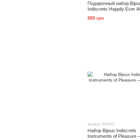
Подарочный набор Bijo
Indiscrets Happily Ever A
Label, 4 аксессуара для
889 грн
удовольствия
Артикул: SO2672
Набор Bijoux Indiscrets
Instruments of Pleasure 