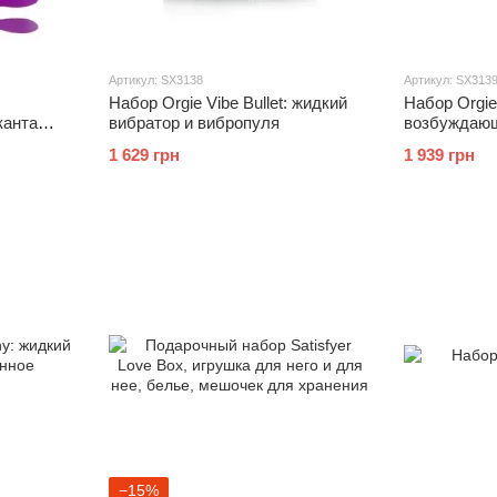
Артикул: SX3138
Артикул: SX313
Набор Orgie Vibe Bullet: жидкий
Набор Orgie
канта
вибратор и вибропуля
возбуждающ
 и
вибропуля
1 629 грн
1 939 грн
Purple
−15%