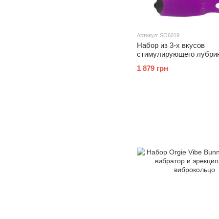
Артикул: SO6019
Набор из 3-х вкусов
стимулирующего лубри
Amoreane Med (3х10мл)
1 879 грн
вибропули Adrien Lastic 