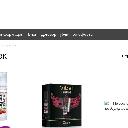
 информация
Блог
Договор публичной оферты
ры игрушек
ек
Со