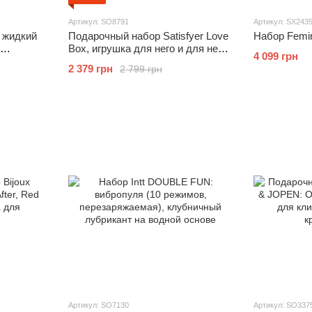
Артикул: SO8791
Артикул: SX243
: жидкий
Подарочный набор Satisfyer Love
Набор Femi
Box, игрушка для него и для нее,
4 099 грн
белье, мешочек для хранения
2 379 грн
2 799 грн
Артикул: SO7130
Артикул: SO337