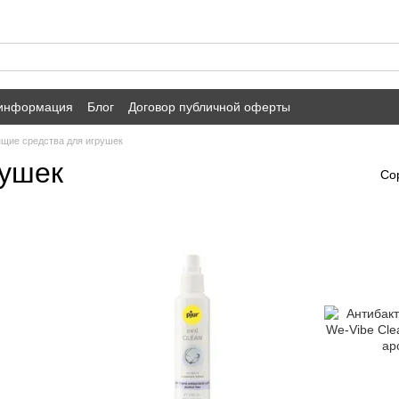
 информация
Блог
Договор публичной оферты
щие средства для игрушек
рушек
Со