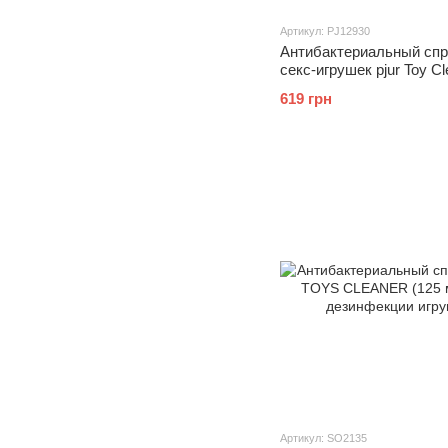
Артикул: PJ12930
Антибактериальный спр
секс-игрушек pjur Toy Cl
мл без спирта, деликат
619 грн
Артикул: SO2135