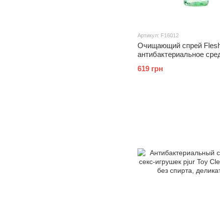
Артикул: F16012
Очищающий спрей Fles
антибактериальное сре
уходу за Fleshlight (100 
619 грн