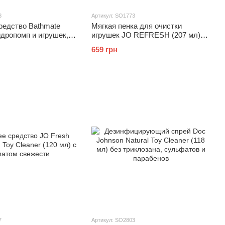
8
Артикул: SO1773
редство Bathmate
Мягкая пенка для очистки
идропомп и игрушек,
игрушек JO REFRESH (207 мл)
 лимонный аромат
дезинфицирующая, проникает
659 грн
глубоко
7
Артикул: SO2803