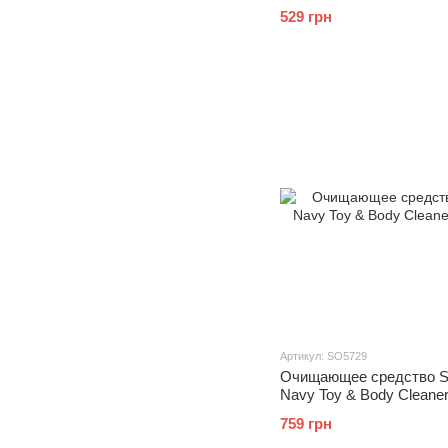
парабенов, глицерина и
529 грн
нефтехимии
Артикул: SO5729
Очищающее средство S
Navy Toy & Body Cleane
759 грн