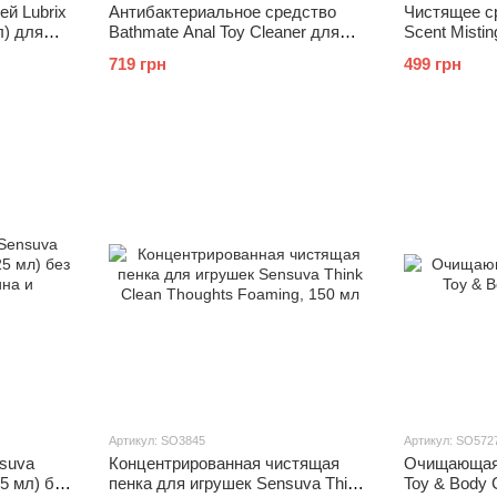
й Lubrix
Антибактериальное средство
Чистящее с
) для
Bathmate Anal Toy Cleaner для
Scent Mistin
очистки анальных игрушек
с ароматом
719 грн
499 грн
Артикул: SO3845
Артикул: SO572
suva
Концентрированная чистящая
Очищающая 
25 мл) без
пенка для игрушек Sensuva Think
Toy & Body 