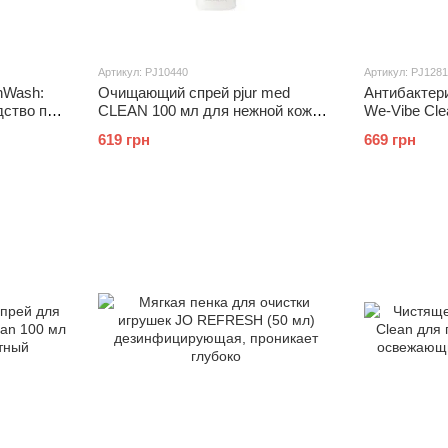
Артикул: PJ10440
Артикул: PJ128
hWash:
Очищающий спрей pjur med
Антибактери
дство по
CLEAN 100 мл для нежной кожи и
We-Vibe Cle
мл)
игрушек, антибактериальный
и ароматиз
619 грн
669 грн