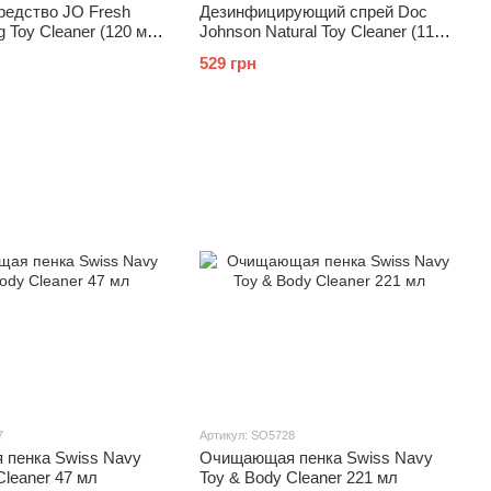
редство JO Fresh
Дезинфицирующий спрей Doc
g Toy Cleaner (120 мл)
Johnson Natural Toy Cleaner (118
 свежести
мл) без триклозана, сульфатов и
529 грн
парабенов
7
Артикул: SO5728
пенка Swiss Navy
Очищающая пенка Swiss Navy
Cleaner 47 мл
Toy & Body Cleaner 221 мл