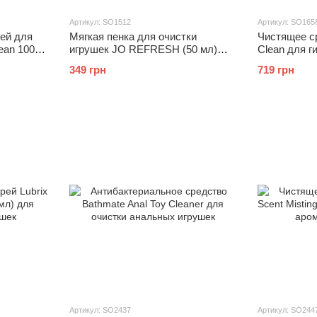
Артикул: SO1512
Артикул: SO165
ей для
Мягкая пенка для очистки
Чистящее с
ean 100
игрушек JO REFRESH (50 мл)
Clean для г
ный
дезинфицирующая, проникает
освежающий
349 грн
719 грн
глубоко
Артикул: SO2437
Артикул: SO244