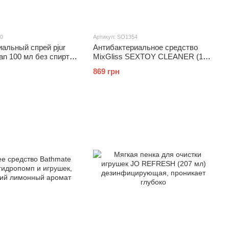
10
Артикул: SO1354
альный спрей pjur
Антибактериальное средство
an 100 мл без спирта
MixGliss SEXTOY CLEANER (100
аторов
мл) для дезинфекции игрушек
869 грн