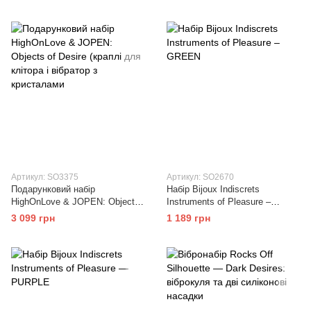
задоволення
змазка на водній основі
Артикул: SO3375
Артикул: SO2670
Подарунковий набір
Набір Bijoux Indiscrets
HighOnLove & JOPEN: Objects
Instruments of Pleasure –
of Desire (краплі для клітора і
GREEN
3 099 грн
1 189 грн
вібратор з кристалами