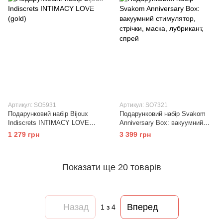
Артикул: SO5931
Артикул: SO7321
Подарунковий набір Bijoux
Подарунковий набір Svakom
Indiscrets INTIMACY LOVE
Anniversary Box: вакуумний
(gold)
стимулятор, стрічки, маска,
1 279 грн
3 399 грн
лубрикант, спрей
Показати ще 20 товарів
Назад
Вперед
1
з 4