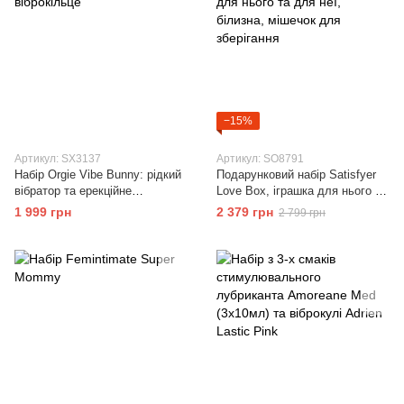
−15%
Артикул: SX3137
Артикул: SO8791
Набір Orgie Vibe Bunny: рідкий
Подарунковий набір Satisfyer
вібратор та ерекційне
Love Box, іграшка для нього та
віброкільце
для неї, білизна, мішечок для
1 999 грн
2 379 грн
2 799 грн
зберігання