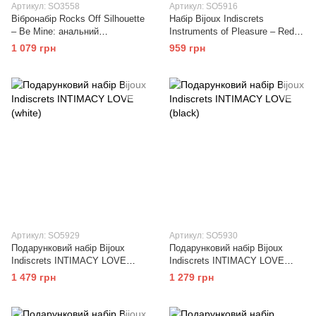
Артикул: SO3558
Артикул: SO5916
Вібронабір Rocks Off Silhouette
Набір Bijoux Indiscrets
– Be Mine: анальний
Instruments of Pleasure – Red
стимулятор, ерекційне кільце
Level
1 079 грн
959 грн
та віброкуля
Артикул: SO5929
Артикул: SO5930
Подарунковий набір Bijoux
Подарунковий набір Bijoux
Indiscrets INTIMACY LOVE
Indiscrets INTIMACY LOVE
(white)
(black)
1 479 грн
1 279 грн