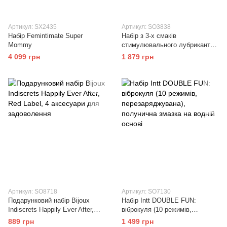
Артикул: SX2435
Артикул: SO3838
Набір Femintimate Super
Набір з 3-х смаків
Mommy
стимулювального лубриканта
Amoreane Med (3х10мл) та
4 099 грн
1 879 грн
віброкулі Adrien Lastic Pink
Артикул: SO8718
Артикул: SO7130
Подарунковий набір Bijoux
Набір Intt DOUBLE FUN:
Indiscrets Happily Ever After,
віброкуля (10 режимів,
Red Label, 4 аксесуари для
перезаряджувана), полунична
889 грн
1 499 грн