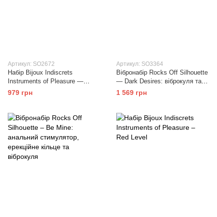
Артикул: SO2672
Артикул: SO3364
Набір Bijoux Indiscrets
Вібронабір Rocks Off Silhouette
Instruments of Pleasure —
— Dark Desires: віброкуля та
PURPLE
дві силіконові насадки
979 грн
1 569 грн