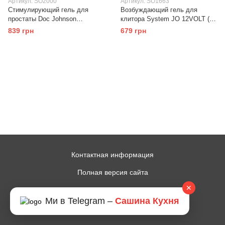
Артикул: SO2000
Артикул: SO1663
Стимулирующий гель для
Возбуждающий гель для
простаты Doc Johnson
клитора System JO 12VOLT (5
TitanMen Packin Heat - Prostate
мл)
839 грн
679 грн
Stimulation Gel (59 мл)
Контактная информация
Полная версия сайта
✕
© 2014—2026
Ми в Telegram –
Сашина Кухня
Рус
Укр