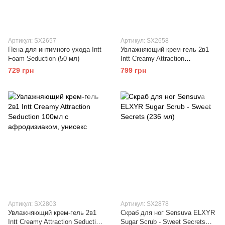
Артикул: SX2657
Артикул: SX2658
Пена для интимного ухода Intt
Увлажняющий крем-гель 2в1
Foam Seduction (50 мл)
Intt Creamy Attraction
Blackberry 100мл для всего
729 грн
799 грн
тела, вкус ежевики
Артикул: SX2803
Артикул: SX2878
Увлажняющий крем-гель 2в1
Скраб для ног Sensuva ELXYR
Intt Creamy Attraction Seduction
Sugar Scrub - Sweet Secrets