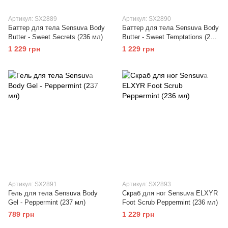
Артикул: SX2889
Артикул: SX2890
Баттер для тела Sensuva Body
Баттер для тела Sensuva Body
Butter - Sweet Secrets (236 мл)
Butter - Sweet Temptations (236
мл)
1 229 грн
1 229 грн
Артикул: SX2891
Артикул: SX2893
Гель для тела Sensuva Body
Скраб для ног Sensuva ELXYR
Gel - Peppermint (237 мл)
Foot Scrub Peppermint (236 мл)
789 грн
1 229 грн