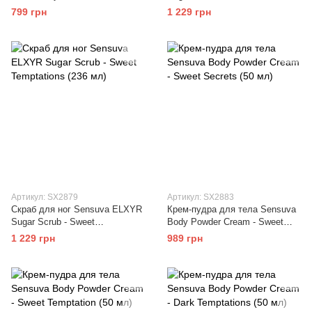
100мл с афродизиаком,
(236 мл)
799 грн
1 229 грн
унисекс
Артикул: SX2879
Артикул: SX2883
Скраб для ног Sensuva ELXYR
Крем-пудра для тела Sensuva
Sugar Scrub - Sweet
Body Powder Cream - Sweet
Temptations (236 мл)
Secrets (50 мл)
1 229 грн
989 грн