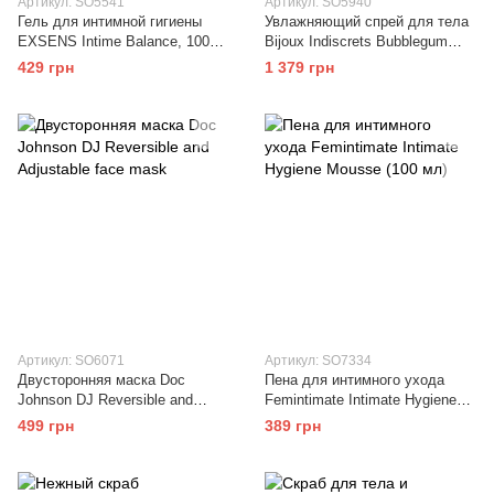
Артикул: SO5541
Артикул: SO5940
Гель для интимной гигиены
Увлажняющий спрей для тела
EXSENS Intime Balance, 100
Bijoux Indiscrets Bubblegum
мл, с экстрактом листьев
Body Mist с возбуждающим
429 грн
1 379 грн
органического алоэ
фруктовым ароматом
Артикул: SO6071
Артикул: SO7334
Двусторонняя маска Doc
Пена для интимного ухода
Johnson DJ Reversible and
Femintimate Intimate Hygiene
Adjustable face mask
Mousse (100 мл)
499 грн
389 грн