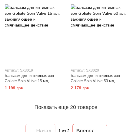
Артикул: SX3019
Артикул: SX3020
Бальзам для интимных зон
Бальзам для интимных зон
Goliate Soin Vulve 15 мл,
Goliate Soin Vulve 50 мл,
заживляющее и смягчающее
заживляющее и смягчающее
1 199 грн
2 179 грн
действие
действие
Показать еще 20 товаров
Назад
Вперед
1
из 2