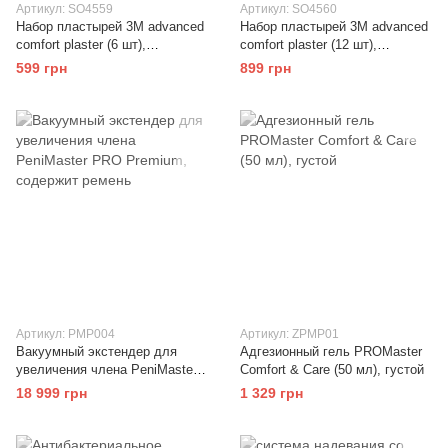
Артикул: SO4559
Артикул: SO4560
Набор пластырей 3M advanced
Набор пластырей 3M advanced
comfort plaster (6 шт),
comfort plaster (12 шт),
повышенный комфорт
повышенный комфорт
599 грн
899 грн
Артикул: PMP004
Артикул: ZPMP01
Вакуумный экстендер для
Адгезионный гель PROMaster
увеличения члена PeniMaster
Comfort & Care (50 мл), густой
PRO Premium, содержит
18 999 грн
1 329 грн
ремень