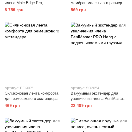
члена Male Edge Pro,
мембран маленького размера
ремешковый, масса всего 65 г,
(5 шт) для экстендера
8 759 грн
569 грн
прочный пластик
Penimaster PRO
Артикул: EEK005
Артикул: SO2054
Силиконовая лента комфорта
Вакуумный экстендер для
для ремешкового экстендера
увеличения члена PeniMaster
PRO Hang с подвешиваемыми
469 грн
22 499 грн
грузами