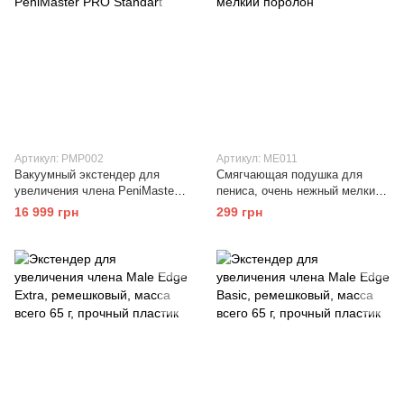
Артикул: PMP002
Артикул: ME011
Вакуумный экстендер для
Смягчающая подушка для
увеличения члена PeniMaster
пениса, очень нежный мелкий
PRO Standart
поролон
16 999 грн
299 грн