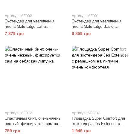
Артикул: ME002
Артикул: ME001
Экстендер для увеличения
Экстендер для увеличения
члена Male Edge Extra,
члена Male Edge Basic,
ремешковый, масса всего 65 г,
ремешковый, масса всего 65 г,
7 879 грн
6 859 грн
прочный пластик
прочный пластик
Артикул: ME012
Артикул: SO2941
Эластичный бинт, очень-очень
Площадка Super Comfort для
нежный, фиксируется сам на
экстендера Jes Extender с
себя: как липучка
ремешком на липучке, очень
759 грн
1 949 грн