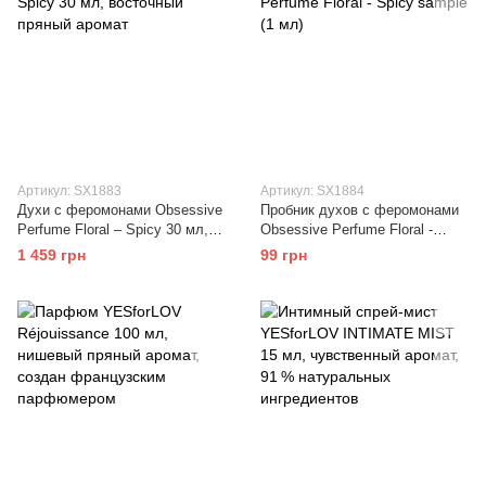
Артикул: SX1883
Артикул: SX1884
Духи с феромонами Obsessive
Пробник духов с феромонами
Perfume Floral – Spicy 30 мл,
Obsessive Perfume Floral -
восточный пряный аромат
Spicy sample (1 мл)
1 459 грн
99 грн