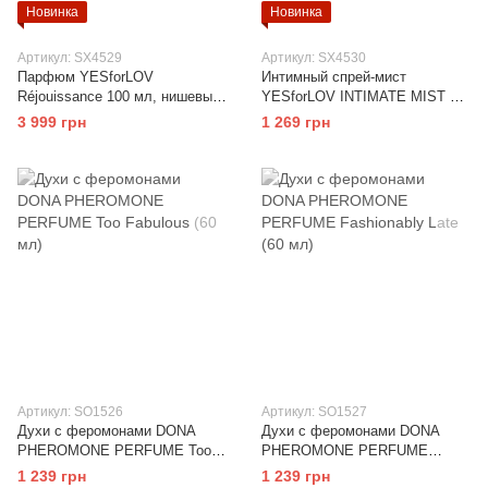
Новинка
Новинка
Артикул: SX4529
Артикул: SX4530
Парфюм YESforLOV
Интимный спрей-мист
Réjouissance 100 мл, нишевый
YESforLOV INTIMATE MIST 15
пряный аромат, создан
мл, чувственный аромат, 91 %
3 999 грн
1 269 грн
французским парфюмером
натуральных ингредиентов
Артикул: SO1526
Артикул: SO1527
Духи с феромонами DONA
Духи с феромонами DONA
PHEROMONE PERFUME Too
PHEROMONE PERFUME
Fabulous (60 мл)
Fashionably Late (60 мл)
1 239 грн
1 239 грн