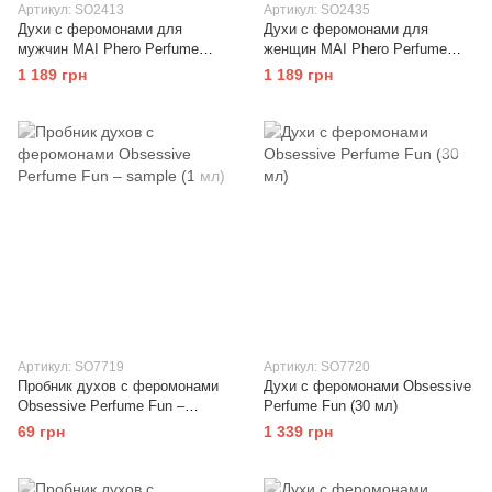
Артикул: SO2413
Артикул: SO2435
Духи с феромонами для
Духи с феромонами для
мужчин MAI Phero Perfume
женщин MAI Phero Perfume
Masculino (30 мл)
Feminino (30 мл)
1 189 грн
1 189 грн
Артикул: SO7719
Артикул: SO7720
Пробник духов с феромонами
Духи с феромонами Obsessive
Obsessive Perfume Fun –
Perfume Fun (30 мл)
sample (1 мл)
69 грн
1 339 грн