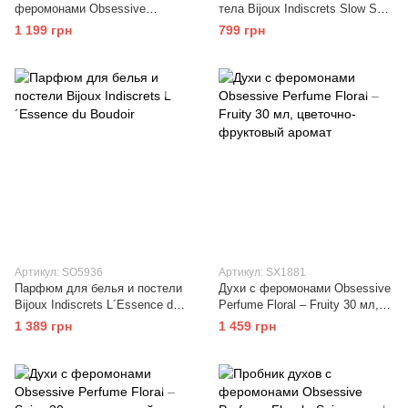
феромонами Obsessive
тела Bijoux Indiscrets Slow Sex
Perfume for men 10 ml
Full Body solid perfume
1 199 грн
799 грн
Артикул: SO5936
Артикул: SX1881
Парфюм для белья и постели
Духи с феромонами Obsessive
Bijoux Indiscrets L´Essence du
Perfume Floral – Fruity 30 мл,
Boudoir
цветочно-фруктовый аромат
1 389 грн
1 459 грн