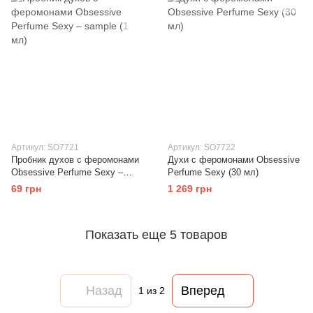
Артикул: SO7721
Артикул: SO7722
Пробник духов с феромонами
Духи с феромонами Obsessive
Obsessive Perfume Sexy –
Perfume Sexy (30 мл)
sample (1 мл)
69 грн
1 269 грн
Показать еще 5 товаров
Назад
Вперед
1
из 2