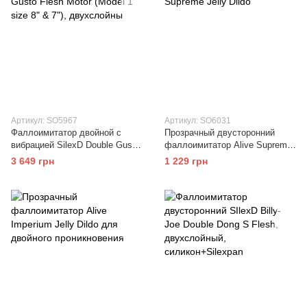
Артикул: SO5967
Артикул: SO6031
Фаллоимитатор двойной с
Прозрачный двусторонний
вибрацией SilexD Double Gusto
фаллоимитатор Alive Supreme
Flesh Motor (Model 1 size 8" &
Jelly Dildo
3 649 грн
1 229 грн
7"), двухслойны