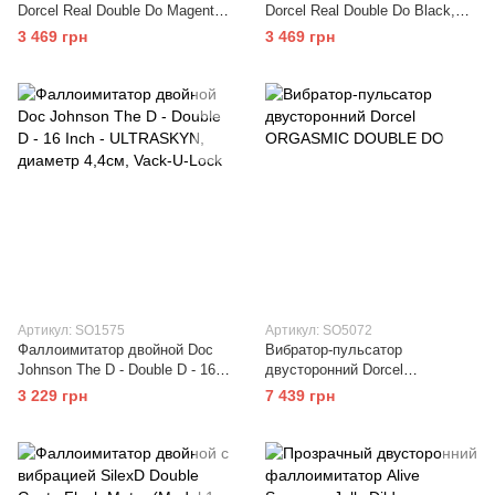
Dorcel Real Double Do Magenta,
Dorcel Real Double Do Black,
диаметр 4см, длина 42см
диаметр 4см, длина 42см
3 469 грн
3 469 грн
Артикул: SO1575
Артикул: SO5072
Фаллоимитатор двойной Doc
Вибратор-пульсатор
Johnson The D - Double D - 16
двусторонний Dorcel
Inch - ULTRASKYN, диаметр
ORGASMIC DOUBLE DO
3 229 грн
7 439 грн
4,4см, Vack-U-Lock