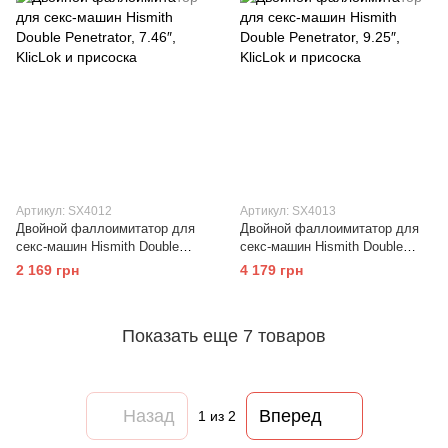
Артикул: SX4012
Артикул: SX4013
Двойной фаллоимитатор для
Двойной фаллоимитатор для
секс-машин Hismith Double
секс-машин Hismith Double
Penetrator, 7.46″, KlicLok и
Penetrator, 9.25″, KlicLok и
2 169 грн
4 179 грн
присоска
присоска
Показать еще 7 товаров
Назад
Вперед
1
из 2