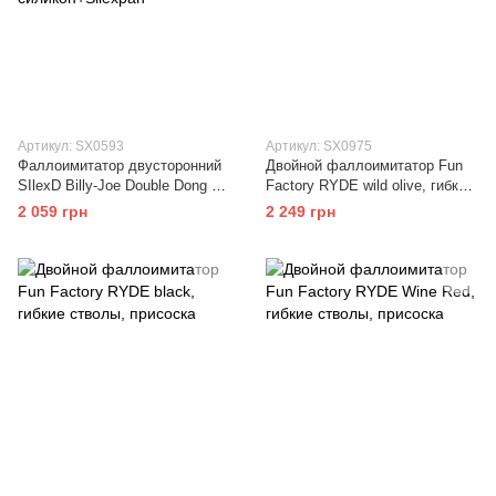
Артикул: SX0593
Артикул: SX0975
Фаллоимитатор двусторонний
Двойной фаллоимитатор Fun
SIlexD Billy-Joe Double Dong M
Factory RYDE wild olive, гибкие
Flesh, двухслойный,
стволы, присоска
2 059 грн
2 249 грн
силикон+Silexpan