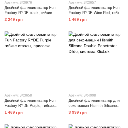
Артикул: SX0976
Артикул: SX3657
Двойной фаллоимитатор Fun
Двойной фаллоимитатор Fun
Factory RYDE black, гибкие
Factory RYDE Wine Red, гибкие
стволы, присоска
стволы, присоска
2 249 грн
1 469 грн
Артикул: SX3658
Артикул: SX4008
Двойной фаллоимитатор Fun
Двойной фаллоимитатор для
Factory RYDE Purple, гибкие
секс-машин Hismith Silicone
стволы, присоска
Double Penetrator Dildo,
1 469 грн
3 999 грн
система KlicLok