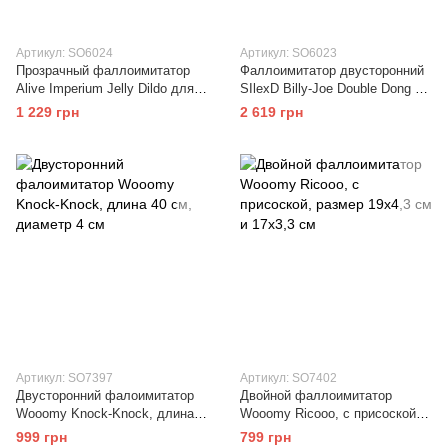
Артикул: SO6024
Артикул: SO6023
Прозрачный фаллоимитатор
Фаллоимитатор двусторонний
Alive Imperium Jelly Dildo для
SIlexD Billy-Joe Double Dong S
двойного проникновения
Flesh, двухслойный,
1 229 грн
2 619 грн
силикон+Silexpan
Артикул: SO7397
Артикул: SO7402
Двусторонний фалоимитатор
Двойной фаллоимитатор
Wooomy Knock-Knock, длина
Wooomy Ricooo, с присоской,
40 см, диаметр 4 см
размер 19х4,3 см и 17х3,3 см
999 грн
799 грн