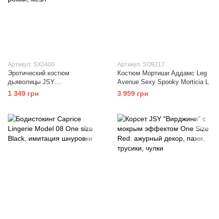
Артикул: SX0400
Артикул: SO9217
Эротический костюм
Костюм Мортиши Аддамс Leg
дьяволицы JSY
Avenue Sexy Spooky Morticia L
«Искусительница Джен» One
1 349 грн
3 959 грн
Size, топ, юбка, трусики,
рожки, жезл