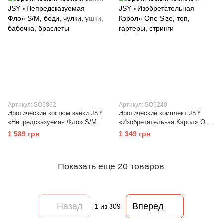
Артикул: SO6862
Артикул: SO9240
Эротический костюм зайки JSY
Эротический комплект JSY
«Непредсказуемая Фло» S/M,
«Изобретательная Кэрол» One
боди, чулки, ушки, бабочка,
Size, топ, гартеры, стринги
1 589 грн
1 349 грн
браслеты
Показать еще 20 товаров
Назад
Вперед
1
из 309