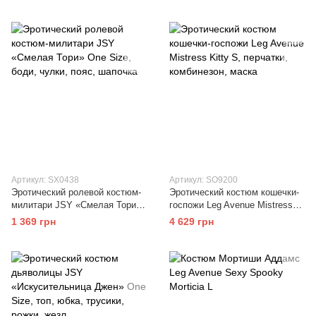
Артикул: SX0438
Артикул: SO9200
Эротический ролевой костюм-
Эротический костюм кошечки-
милитари JSY «Смелая Тори»
госпожи Leg Avenue Mistress
One Size, боди, чулки, пояс,
Kitty S, перчатки, комбинезон,
1 369 грн
4 629 грн
шапочка
маска