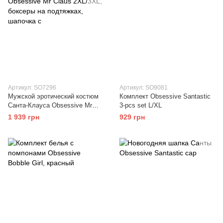
Артикул: SO7296
Артикул: SO9081
Мужской эротический костюм
Комплект Obsessive Santastic
Санта-Клауса Obsessive Mr
3-pcs set L/XL
Claus 2XL/3XL, боксеры на
1 939 грн
929 грн
подтяжках, шапочка с