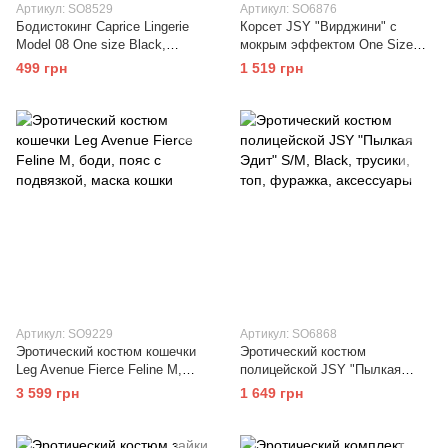
Артикул: SO8529
Артикул: SO6876
Бодистокинг Caprice Lingerie
Корсет JSY "Вирджини" с
Model 08 One size Black,
мокрым эффектом One Size
имитация шнуровки
Red: ажурный декор, пажи,
499 грн
1 519 грн
трусики, чулки
Артикул: SO9229
Артикул: SO6868
Эротический костюм кошечки
Эротический костюм
Leg Avenue Fierce Feline M,
полицейской JSY "Пылкая
боди, пояс с подвязкой, маска
Эдит" S/M, Black, трусики, топ,
3 599 грн
1 649 грн
кошки
фуражка, аксессуары