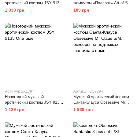
эротический костюм JSY 9132
жемчугом «Подарок» Art of Sex
One Size
- Gift
1 339 грн
189 грн
Артикул: SX1797
Артикул: SO7294
Новогодний мужской
Мужской эротический костюм
эротический костюм JSY 9133
Санта-Клауса Obsessive Mr
One Size
Claus S/M, боксеры на
1 129 грн
1 939 грн
подтяжках, шапочка с помп