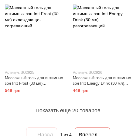
Артикул: SO2925
Артикул: SO2926
Массажный гель для интимных
Массажный гель для интимных
зон Intt Frost (30 мл)
зон Intt Energy Drink (30 мл)
охлаждающе-согревающий
разогревающий
549 грн
449 грн
Показать еще 20 товаров
Назад
Вперед
1
из 4