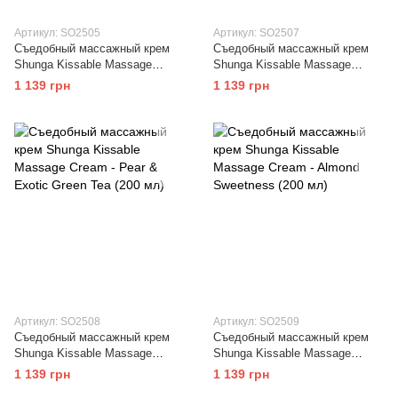
Артикул: SO2505
Артикул: SO2507
Съедобный массажный крем
Съедобный массажный крем
Shunga Kissable Massage
Shunga Kissable Massage
Cream - Exotic Fruits (200 мл)
Cream - Intoxicating Chocolate
1 139 грн
1 139 грн
(200 мл)
Артикул: SO2508
Артикул: SO2509
Съедобный массажный крем
Съедобный массажный крем
Shunga Kissable Massage
Shunga Kissable Massage
Cream - Pear & Exotic Green
Cream - Almond Sweetness (200
1 139 грн
1 139 грн
Tea (200 мл)
мл)