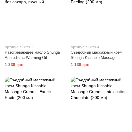
Артикул: SO2502
Артикул: SO2504
Разогревающее масло Shunga
Съедобный массажный крем
Aphrodisiac Warming Oil -
Shunga Kissable Massage
Midnight Sorbet (100 мл) без
Cream – Raspberry Feeling (200
1 339 грн
1 139 грн
сахара, вкусный
мл)