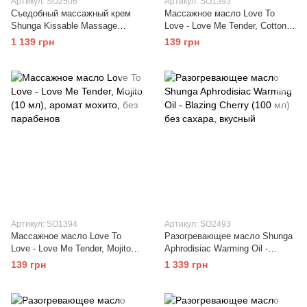
Артикул: SO2506
Артикул: SO1393
Съедобный массажный крем
Массажное масло Love To
Shunga Kissable Massage
Love - Love Me Tender, Cotton
Cream – Sparkling Strawberry
candy (10мл), аромат сахарная
1 139 грн
139 грн
Wine (200 мл)
вата,без парабен
Артикул: SO1394
Артикул: SO2493
Массажное масло Love To
Разогревающее масло Shunga
Love - Love Me Tender, Mojito
Aphrodisiac Warming Oil -
(10 мл), аромат мохито, без
Blazing Cherry (100 мл) без
139 грн
1 339 грн
парабенов
сахара, вкусный