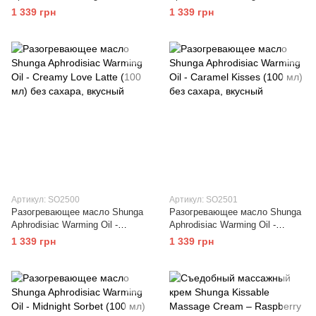
Intoxicating Chocolate (100 мл)
Coconut Thrills (100 мл) без
1 339 грн
1 339 грн
без сахара
сахара, вкусный
Артикул: SO2500
Артикул: SO2501
Разогревающее масло Shunga
Разогревающее масло Shunga
Aphrodisiac Warming Oil -
Aphrodisiac Warming Oil -
Creamy Love Latte (100 мл) без
Caramel Kisses (100 мл) без
1 339 грн
1 339 грн
сахара, вкусный
сахара, вкусный