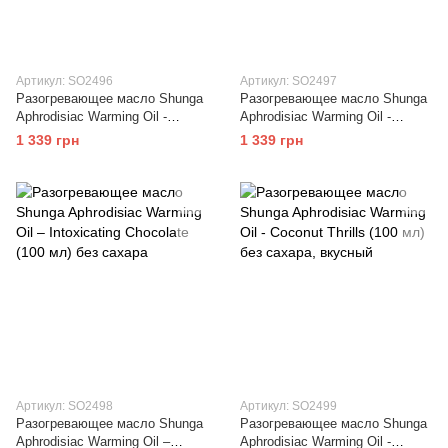
Артикул: SO2496
Артикул: SO2497
Разогревающее масло Shunga
Разогревающее масло Shunga
Aphrodisiac Warming Oil -
Aphrodisiac Warming Oil -
Vanilla Fetish (100 мл) без
Sparkling Strawberry Wine (100
1 339 грн
1 339 грн
сахара, вкусный
мл) без сахара
Артикул: SO2498
Артикул: SO2499
Разогревающее масло Shunga
Разогревающее масло Shunga
Aphrodisiac Warming Oil –
Aphrodisiac Warming Oil -