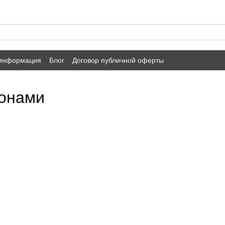
 информация
Блог
Договор публичной оферты
онами