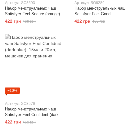
Артикул: SO3593
Артикул: SO6289
Набор менструальных чаш
Набор менструальных чаш
Satisfyer Feel Secure (orange),
Satisfyer Feel Good
15мл и 20мл, мешочек для
(Transparent), 15мл и 20мл,
422 грн
422 грн
469 грн
469 грн
хранения
мешочек для хранения
−10%
Артикул: SO3576
Набор менструальных чаш
Satisfyer Feel Confident (dark
blue), 15мл и 20мл, мешочек
422 грн
469 грн
для хранения