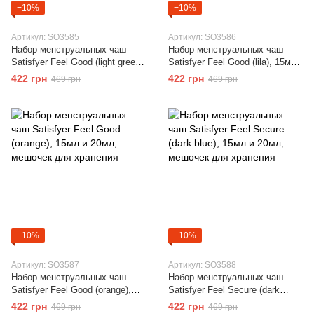
−10%
−10%
Артикул: SO3585
Артикул: SO3586
Набор менструальных чаш
Набор менструальных чаш
Satisfyer Feel Good (light green),
Satisfyer Feel Good (lila), 15мл
15мл и 20мл, мешочек для
и 20мл, мешочек для хранения
422 грн
422 грн
469 грн
469 грн
хранения
−10%
−10%
Артикул: SO3587
Артикул: SO3588
Набор менструальных чаш
Набор менструальных чаш
Satisfyer Feel Good (orange),
Satisfyer Feel Secure (dark
15мл и 20мл, мешочек для
blue), 15мл и 20мл, мешочек
422 грн
422 грн
469 грн
469 грн