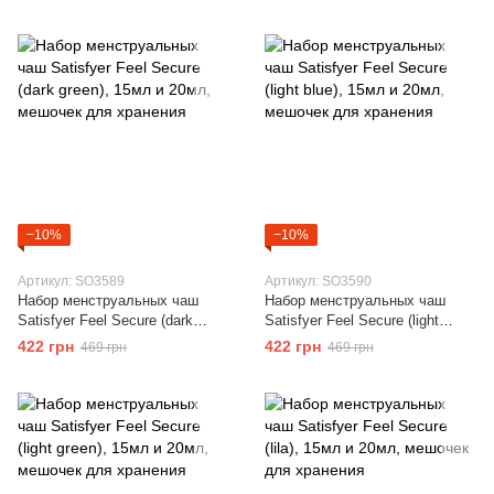
хранения
для хранения
−10%
−10%
Артикул: SO3589
Артикул: SO3590
Набор менструальных чаш
Набор менструальных чаш
Satisfyer Feel Secure (dark
Satisfyer Feel Secure (light
green), 15мл и 20мл, мешочек
blue), 15мл и 20мл, мешочек
422 грн
422 грн
469 грн
469 грн
для хранения
для хранения