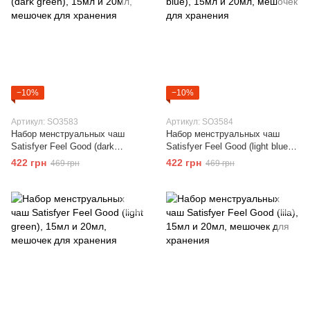
−10%
−10%
Артикул: SO3583
Артикул: SO3584
Набор менструальных чаш
Набор менструальных чаш
Satisfyer Feel Good (dark
Satisfyer Feel Good (light blue),
green), 15мл и 20мл, мешочек
15мл и 20мл, мешочек для
422 грн
422 грн
469 грн
469 грн
для хранения
хранения