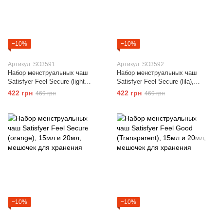
−10%
−10%
Артикул: SO3591
Артикул: SO3592
Набор менструальных чаш
Набор менструальных чаш
Satisfyer Feel Secure (light
Satisfyer Feel Secure (lila),
green), 15мл и 20мл, мешочек
15мл и 20мл, мешочек для
422 грн
422 грн
469 грн
469 грн
для хранения
хранения
−10%
−10%