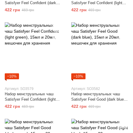
Satisfyer Feel Confident (dark
Satisfyer Feel Confident (light
green), 15мл и 20мл, мешочек
blue), 15мл и 20мл, мешочек
422 грн
422 грн
469 грн
469 грн
для хранения
для хранения
−10%
−10%
Артикул: SO3579
Артикул: SO3582
Набор менструальных чаш
Набор менструальных чаш
Satisfyer Feel Confident (light
Satisfyer Feel Good (dark blue),
green), 15мл и 20мл, мешочек
15мл и 20мл, мешочек для
422 грн
422 грн
469 грн
469 грн
для хранения
хранения