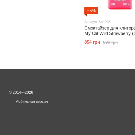
−5%
Артикул: SX4002
Смоктайзер для клитора 
My Clit Wild Strawberry (
клубника, гель с эффек
854 грн
899 грн
посасывания
© 2014—2026
Мобильная версия