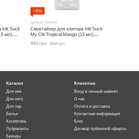
−5%
Артикул: SX4003
Intt Suck
Смоктайзер для клитора Intt Suck
15 мл),
My Clit Tropical Mango (15 мл),
том
манго, гель с эффектом
854 грн
899 грн
посасывания
Каталог
Клиентам
Для нее
Вход в личный кабинет
Для него
О нас
Для пар
Оплата и доставка
Белье
Контактная информация
Косметика
Блог
Лубриканты
Договор публичной оферты
Бренды