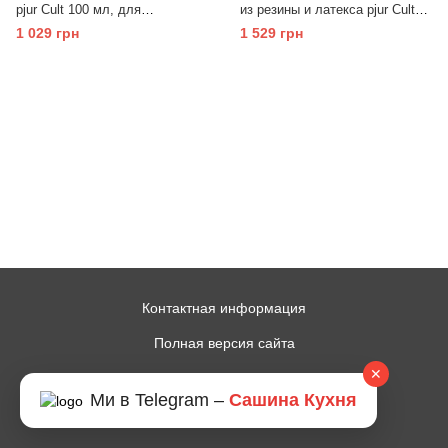
pjur Cult 100 мл, для
из резины и латекса pjur Cult
облегчения надевания фетиш-
Ultra Shine 250 мл, придает
1 029 грн
1 529 грн
нарядов на тело
блеск
Контактная информация
Полная версия сайта
✕
© 2014—2026
Ми в Telegram –
Сашина Кухня
Рус
Укр