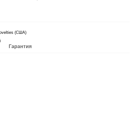
velties (США)
й
Гарантия