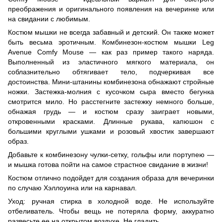
преображения и оригинального появления на вечеринке или
на свидании с любимым.
Костюм мышки не всегда забавный и детский. Он также может
быть весьма эротичным. Комбинезон-костюм мышки Leg
Avenue Comfy Mouse — как раз пример такого наряда.
Выполненный из эластичного мягкого материала, он
соблазнительно обтягивает тело, подчеркивая все
достоинства. Мини-штанины комбинезона обнажают стройные
ножки. Застежка-молния с кусочком сыра вместо бегунка
смотрится мило. Но расстегните застежку немного больше,
обнажая грудь — и костюм сразу заиграет новыми,
откровенными красками. Длинные рукава, капюшон с
большими круглыми ушками и розовый хвостик завершают
образ.
Добавьте к комбинезону чулки-сетку, гольфы или портупею —
и мышка готова пойти на самое страстное свидание в жизни!
Костюм отлично подойдет для создания образа для вечеринки
по случаю Хэллоуина или на карнавал.
Уход: ручная стирка в холодной воде. Не используйте
отбеливатель. Чтобы вещь не потеряла форму, аккуратно
развесьте ее на открытом воздухе. Не гладить.