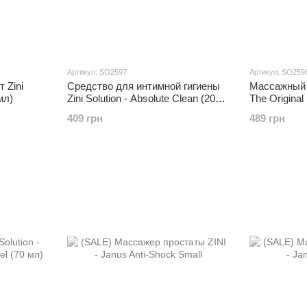
Артикул: SO2597
Артикул: SO259
 Zini
Средство для интимной гигиены
Массажный ге
мл)
Zini Solution - Absolute Clean (200
The Original
мл)
409 грн
489 грн