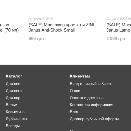
Артикул: E22425
Артикул: E22430
tion -
(SALE) Массажер простаты ZINI -
(SALE) Масс
l (70 мл)
Janus Anti-Shock Small
Janus Lamp 
989 грн
1 099 грн
Каталог
Клиентам
Для нее
Вход в личный кабинет
Для него
О нас
Для пар
Оплата и доставка
Белье
Контактная информация
Косметика
Блог
Лубриканты
Договор публичной оферты
Бренды