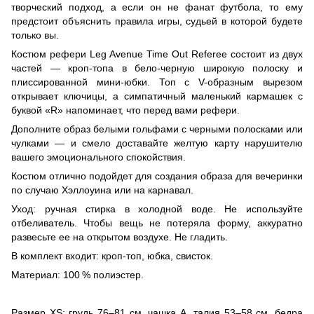
творческий подход, а если он не фанат футбола, то ему
предстоит объяснить правила игры, судьей в которой будете
только вы.
Костюм рефери Leg Avenue Time Out Referee состоит из двух
частей — кроп-топа в бело-черную широкую полоску и
плиссированной мини-юбки. Топ с V-образным вырезом
открывает ключицы, а симпатичный маленький кармашек с
буквой «R» напоминает, что перед вами рефери.
Дополните образ белыми гольфами с черными полосками или
чулками — и смело доставайте желтую карту нарушителю
вашего эмоционального спокойствия.
Костюм отлично подойдет для создания образа для вечеринки
по случаю Хэллоуина или на карнавал.
Уход: ручная стирка в холодной воде. Не используйте
отбеливатель. Чтобы вещь не потеряла форму, аккуратно
развесьте ее на открытом воздухе. Не гладить.
В комплект входит: кроп-топ, юбка, свисток.
Материал: 100 % полиэстер.
Размер XS: грудь 76–81 см, чашка A, талия 53–58 см, бедра