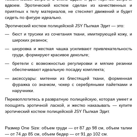
вдвоем. Эротический костюм сделан из качественных и
приятных к телу материалов, не стесняет движений и будет
сидеть по фигуре идеально.
Эротический костюм полицейской JSY Пылкая Эдит — это:
бюст и трусики из сочетания ткани, имитирующей кожу, и
широких резинок;
шнуровка и жесткая чашка усиливают привлекательность
груди, формируют красивое декольте;
бретели с возможностью регулировки и мягкие резинки
обеспечивают идеальную посадку комплекта;
аксессуары: митенки из блестящей ткани, форменная
фуражка со значком, чокер с серебряными пайетками и
наручники.
Перевоплотитесь в развратную полицейскую, которая умеет и
поощрять эротичной лаской, и жестко наказывать — купите
эротический костюм полицейской JSY Пылкая Эдит.
Размер One Size: объем груди — от 87 до 98 см, объем талии
— от 74 до 85 см, объем бедер — от 91 до 102 см.