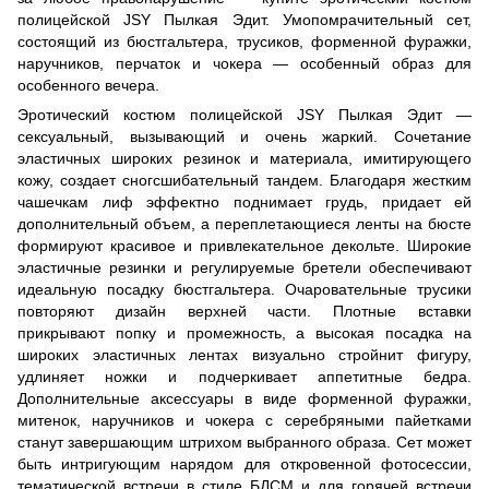
полицейской JSY Пылкая Эдит. Умопомрачительный сет,
состоящий из бюстгальтера, трусиков, форменной фуражки,
наручников, перчаток и чокера — особенный образ для
особенного вечера.
Эротический костюм полицейской JSY Пылкая Эдит —
сексуальный, вызывающий и очень жаркий. Сочетание
эластичных широких резинок и материала, имитирующего
кожу, создает сногсшибательный тандем. Благодаря жестким
чашечкам лиф эффектно поднимает грудь, придает ей
дополнительный объем, а переплетающиеся ленты на бюсте
формируют красивое и привлекательное декольте. Широкие
эластичные резинки и регулируемые бретели обеспечивают
идеальную посадку бюстгальтера. Очаровательные трусики
повторяют дизайн верхней части. Плотные вставки
прикрывают попку и промежность, а высокая посадка на
широких эластичных лентах визуально стройнит фигуру,
удлиняет ножки и подчеркивает аппетитные бедра.
Дополнительные аксессуары в виде форменной фуражки,
митенок, наручников и чокера с серебряными пайетками
станут завершающим штрихом выбранного образа. Сет может
быть интригующим нарядом для откровенной фотосессии,
тематической встречи в стиле БДСМ и для горячей встречи