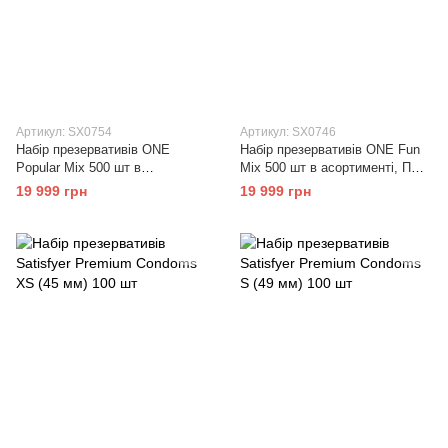
Артикул: SX0754
Артикул: SX0746
Набір презервативів ONE
Набір презервативів ONE Fun
Popular Mix 500 шт в
Mix 500 шт в асортименті, ПЕ
асортименті, ПЕ пакет
пакет
19 999 грн
19 999 грн