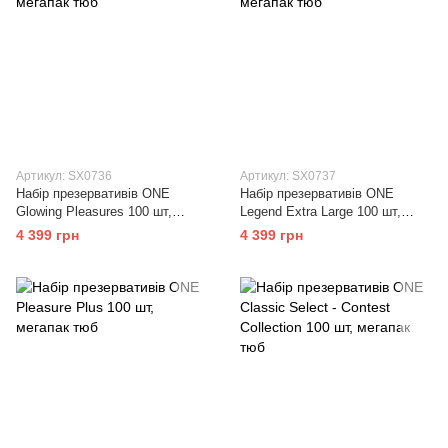
Артикул: SX0736
Артикул: SX0737
Набір презервативів ONE
Набір презервативів ONE
Glowing Pleasures 100 шт,
Legend Extra Large 100 шт,
мегапак тюб
мегапак тюб
4 399 грн
4 399 грн