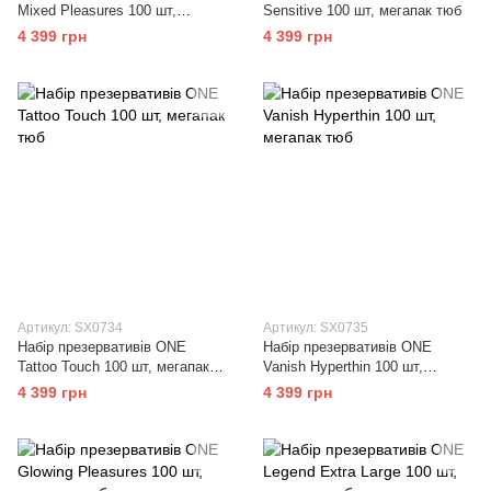
Mixed Pleasures 100 шт,
Sensitive 100 шт, мегапак тюб
мегапак тюб
4 399 грн
4 399 грн
Артикул: SX0734
Артикул: SX0735
Набір презервативів ONE
Набір презервативів ONE
Tattoo Touch 100 шт, мегапак
Vanish Hyperthin 100 шт,
тюб
мегапак тюб
4 399 грн
4 399 грн