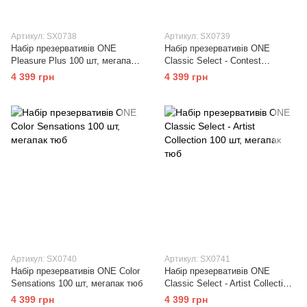
Артикул: SX0738
Артикул: SX0739
Набір презервативів ONE
Набір презервативів ONE
Pleasure Plus 100 шт, мегапак
Classic Select - Contest
тюб
Collection 100 шт, мегапак тюб
4 399 грн
4 399 грн
Артикул: SX0740
Артикул: SX0741
Набір презервативів ONE Color
Набір презервативів ONE
Sensations 100 шт, мегапак тюб
Classic Select - Artist Collection
100 шт, мегапак тюб
4 399 грн
4 399 грн