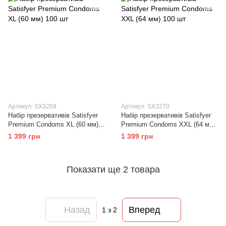
Артикул: SX3269
Артикул: SX3270
Набір презервативів Satisfyer
Набір презервативів Satisfyer
Premium Condoms XL (60 мм)
Premium Condoms XXL (64 мм)
100 шт
100 шт
1 399 грн
1 399 грн
Показати ще 2 товара
Назад
Вперед
1
з 2