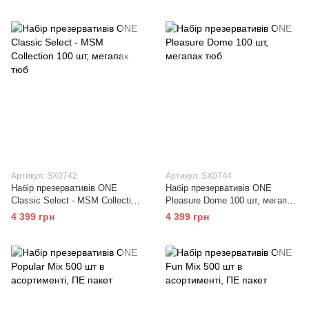
Артикул: SX0742
Артикул: SX0744
Набір презервативів ONE
Набір презервативів ONE
Classic Select - MSM Collection
Pleasure Dome 100 шт, мегапак
100 шт, мегапак тюб
тюб
4 399 грн
4 399 грн