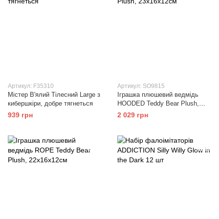
Артикул: F35310
Артикул: SO9815
Містер В'ялий Тілесний Large з
Іграшка плюшевий ведмідь
кибершкіри, добре тягнеться
HOODED Teddy Bear Plush,
23x16x12см
939 грн
2 029 грн