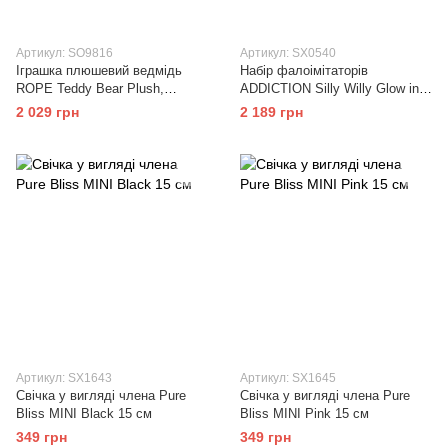
Артикул: SO9816
Артикул: SX0540
Іграшка плюшевий ведмідь
Набір фалоімітаторів
ROPE Teddy Bear Plush,
ADDICTION Silly Willy Glow in
22x16x12см
the Dark 12 шт
2 029 грн
2 189 грн
Артикул: SX1643
Артикул: SX1645
Свічка у вигляді члена Pure
Свічка у вигляді члена Pure
Bliss MINI Black 15 см
Bliss MINI Pink 15 см
349 грн
349 грн