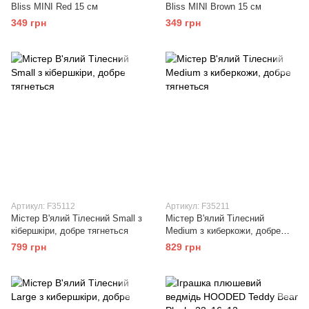
Bliss MINI Red 15 см
Bliss MINI Brown 15 см
349 грн
349 грн
Артикул: F35112
Артикул: F35211
Містер В'ялий Тілесний Small з
Містер В'ялий Тілесний
кібершкіри, добре тягнеться
Medium з киберкожи, добре
тягнеться
799 грн
829 грн