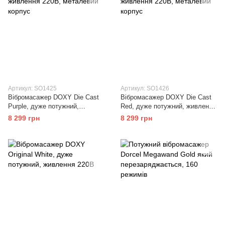
Артикул: SO1425
Артикул: SO1426
Вібромасажер DOXY Die Cast
Вібромасажер DOXY Die Cast
Purple, дуже потужний,
Red, дуже потужний, живлення
живлення 220В, металевий
220В, металевий корпус
8 299 грн
8 299 грн
корпус