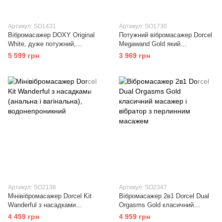
Артикул: SO1431
Артикул: SO1730
Вібромасажер DOXY Original
Потужний вібромасажер Dorcel
White, дуже потужний,
Megawand Gold який
живлення 220В
перезаряджається, 160
5 599 грн
3 969 грн
режимів
Артикул: SO2138
Артикул: SO2347
Мінівібромасажер Dorcel Kit
Вібромасажер 2в1 Dorcel Dual
Wanderful з насадками
Orgasms Gold класичний
(анальна і вагінальна),
масажер і вібратор з
4 459 грн
4 959 грн