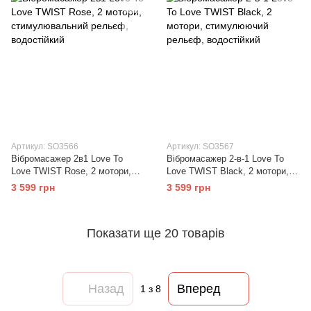
Артикул: SO3566
Артикул: SO3567
Вібромасажер 2в1 Love To
Вібромасажер 2-в-1 Love To
Love TWIST Rose, 2 мотори,
Love TWIST Black, 2 мотори,
стимулювальний рельєф,
стимулюючий рельєф,
3 599 грн
3 599 грн
водостійкий
водостійкий
Показати ще 20 товарів
Назад
Вперед
1
з 8