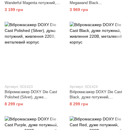
Wanderful Magenta потужний,
Megawand Black
водонепроникний
перезаряджуваний, 160
3 199 грн
3 969 грн
режимів
Артикул: SO1423
Артикул: SO1424
Вібромасажер DOXY Die Cast
Вібромасажер DOXY Die Cast
Polished (Silver), дуже
Black, дуже потужний,
потужний, живлення 220В,
живлення 220В, металевий
8 299 грн
8 299 грн
металевий корпус
корпус