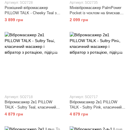
Артикул: SO2728
Артикул: SO2735
Розкішний вібромасажер
Мінівібромасажер PalmPower
PILLOW TALK - Cheeky Teal з
Pocket із чохлом на блискавці,
кристалом Swarovsky, плавне
водостійкий,
3 899 грн
2 099 грн
підвищення потужності
перезаряджуваний, довжина 9
с
Артикул: SO2718
Артикул: SO2717
Вібромасажер 2в1 PILLOW
Вібромасажер 2в1 PILLOW
TALK - Sultry Teal, класичний
TALK - Sultry Pink, класичний
масажер і вібратор з ротацією,
масажер і вібратор з ротацією,
4 879 грн
4 879 грн
підігрів
підігрів