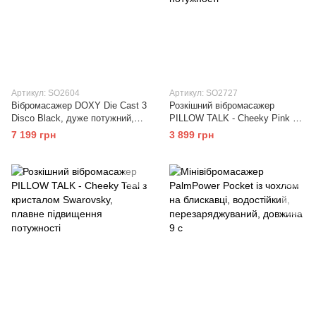
Артикул: SO2604
Артикул: SO2727
Вібромасажер DOXY Die Cast 3
Розкішний вібромасажер
Disco Black, дуже потужний,
PILLOW TALK - Cheeky Pink з
живлення 220В, металевий
кристалом Swarovsky, плавне
7 199 грн
3 899 грн
корпус
підвищення потужності