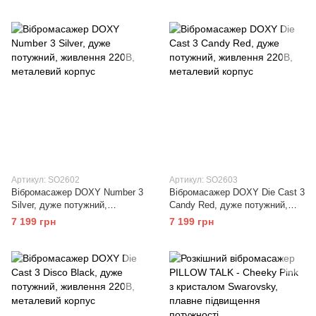
водонепроникний
перлинним масажем
Артикул: SO2602
Артикул: SO2603
Вібромасажер DOXY Number 3
Вібромасажер DOXY Die Cast 3
Silver, дуже потужний,
Candy Red, дуже потужний,
живлення 220В, металевий
живлення 220В, металевий
7 199 грн
7 199 грн
корпус
корпус