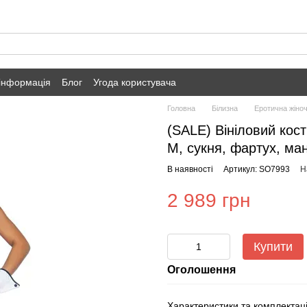
 інформація
Блог
Угода користувача
Головна
Білизна
Еротична жіноч
(SALE) Вініловий кос
M, сукня, фартух, ма
В наявності
Артикул: SO7993
Н
2 989 грн
Купити
Оголошення
Характеристики та комплектац