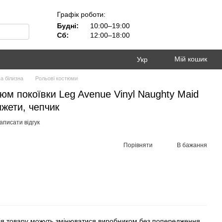
Графік роботи:
Будні:
10:00–19:00
Сб:
12:00–18:00
Мій кошик
Укр
а білизна
Рольові костюми
тюм покоївки Leg Avenue Vinyl Naughty Maid
нжети, чепчик
аписати відгук
Порівняти
В бажання
ія товару можуть змінюватися виробником без попередження.