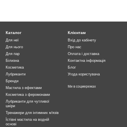
Каталог
Клієнтам
Для неї
Вхід до кабінету
Для нього
Про нас
Для пар
Оплата і доставка
Білизна
Контактна інформація
Косметика
Блог
Лубриканти
Угода користувача
Бренди
Ми в соцмережах
Мастила з ефектами
Косметика з феромонами
Лубриканти для чутливої
шкіри
Тренажери для інтимних м'язів
Їстівні мастила на водній
основі