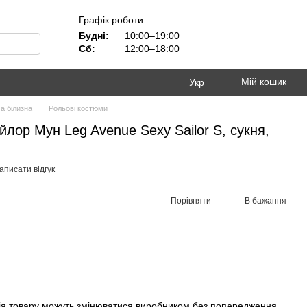
Графік роботи:
Будні:
10:00–19:00
Сб:
12:00–18:00
Мій кошик
Укр
а білизна
Рольові костюми
лор Мун Leg Avenue Sexy Sailor S, сукня,
аписати відгук
Порівняти
В бажання
ія товару можуть змінюватися виробником без попередження.