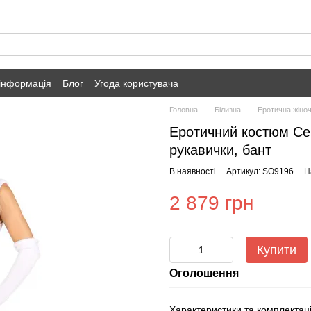
 інформація
Блог
Угода користувача
Головна
Білизна
Еротична жіноч
Еротичний костюм Сей
рукавички, бант
В наявності
Артикул: SO9196
Н
2 879 грн
Купити
Оголошення
Характеристики та комплектац