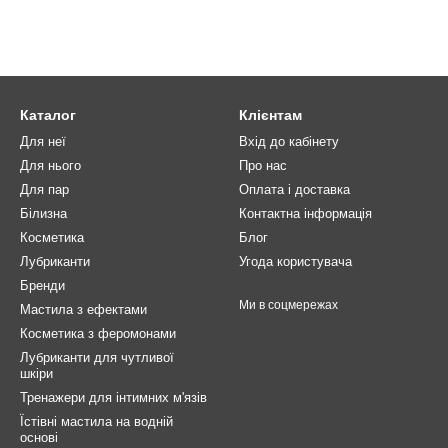
Каталог
Клієнтам
Для неї
Вхід до кабінету
Для нього
Про нас
Для пар
Оплата і доставка
Білизна
Контактна інформація
Косметика
Блог
Лубриканти
Угода користувача
Бренди
Ми в соцмережах
Мастила з ефектами
Косметика з феромонами
Лубриканти для чутливої
шкіри
Тренажери для інтимних м'язів
Їстівні мастила на водній
основі