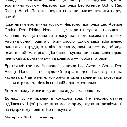
еротичний костюм Червоної шапочки Leg Avenue Gothic Red
Riding Hood. Повірте, жоден вовк не зможе встояти перед
вами!
Кокетливий еротичний костюм Червоної шапочки Leg Avenue
Gothic Red Riding Hood — це коротка сукня і накидка з
капюшоном, що пошиті з атласу, парчі, мережива та стрічок.
Чарівна сукня пошита у такий спосіб, що складки ліфа вільно
лягають на груди, а талію та спинку, наче корсетом, обтягує
еластичний матеріал. Доповніть сукню пишною спідницею,
панчохами, рукавичками та кошиком — і образ готовий!
Еротичний костюм Червоної шапочки Leg Avenue Gothic Red
Riding Hood — це чудовий варіант для Геловіну та на
карнавал. Фантазуйте, комбінуйте різні варіанти та аксесуари
— і ви отримаєте безліч варіацій одного костюма.
До комплекту входить: сукня, накидка з капюшоном.
Догляд: ручне прання в холодній воді. Не використовуйте
відбілювач. Щоб річ не втратила форму, акуратно розвісьте її
на відкритому повітрі. Не прасувати.
Матеріал: 100 % поліестер.