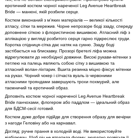
еротичний костюм чорної нареченої Leg Avenue Heartbreak
Bride — манюні, якій розбили серце.
Костюм виконаний з м’яких матеріалів — великої кількості
атласу, сітки та мережив. Чорне непрозоре боді ззаду, спереду
доповнене сіткою з флористичною вишивкою. Атласний ліф з
аплікацією у вигляді розбитого серця гарно підкреслює груди.
Коротка спідниця-сітка дає натяк на сукню. Ззаду боді
застібається на блискавку. Прозорі бретелі ліфа можна
відрегулювати до необхідної довжини. Високі рукави-мітенки з
петлею на палець являють собою сітку з вишивкою та
атласний волан-ліхтарик. Вшита резинка міцно фіксує мітенки
на руках. Чорний чокер і сітчаста вуаль із червоними
атласними трояндами завершують трохи похмурий, але
таємничий та еротичний образ.
Доповніть костюм чорної нареченої Leg Avenue Heartbreak
Bride панчохами, флогером або паддлом — ідеальний образ
для БДСМ-сесії готовий.
Костюм дуже добре підійде для створення образу для вечірки
з нагоди Геловіну або на карнавал.
Догляд: ручне прання в холодній воді. Не використовуйте
відбілювач. Щоб річ не втратила форму, акуратно розвісьте її