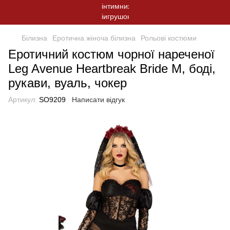
Білизна
Еротична жіноча білизна
Рольові костюми
Еротичний костюм чорної нареченої
Leg Avenue Heartbreak Bride M, боді,
рукави, вуаль, чокер
Артикул:
SO9209
Написати відгук